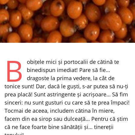
B
obițele mici și portocalii de cătină te
binedispun imediat! Pare să fie…
dragoste la prima vedere, la cât de
tonice sunt! Dar, dacă le guști, s-ar putea să nu-ți
prea placă! Sunt astringente și acrișoare… Să fim
sinceri: nu sunt gusturi cu care să te prea împaci!
Tocmai de aceea, includem cătina în miere,
facem din ea sirop sau dulceață… Pentru că știm
că ne face foarte bine sănătății și… tinereții
tenului!