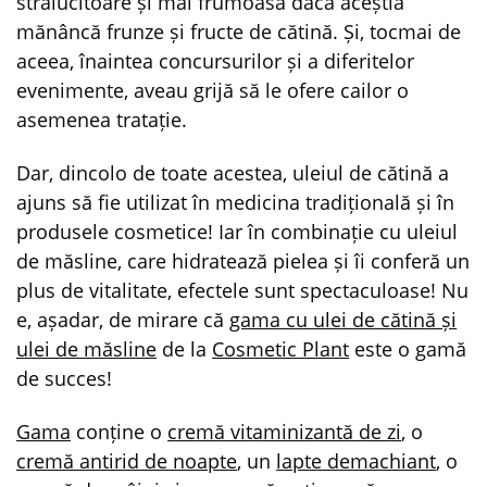
strălucitoare și mai frumoasă dacă aceștia
mănâncă frunze și fructe de cătină. Și, tocmai de
aceea, înaintea concursurilor și a diferitelor
evenimente, aveau grijă să le ofere cailor o
asemenea tratație.
Dar, dincolo de toate acestea, uleiul de cătină a
ajuns să fie utilizat în medicina tradițională și în
produsele cosmetice! Iar în combinație cu uleiul
de măsline, care hidratează pielea și îi conferă un
plus de vitalitate, efectele sunt spectaculoase! Nu
e, așadar, de mirare că
gama cu ulei de cătină și
ulei de măsline
de la
Cosmetic Plant
este o gamă
de succes!
Gama
conține o
cremă vitaminizantă de zi
, o
cremă antirid de noapte
, un
lapte demachiant
, o