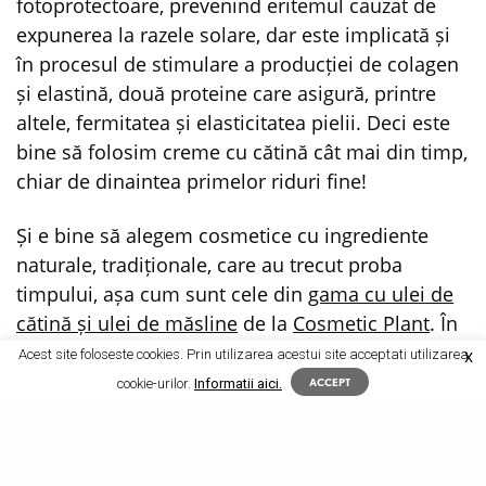
fotoprotectoare, prevenind eritemul cauzat de
expunerea la razele solare, dar este implicată și
în procesul de stimulare a producției de colagen
și elastină, două proteine care asigură, printre
altele, fermitatea și elasticitatea pielii. Deci este
bine să folosim creme cu cătină cât mai din timp,
chiar de dinaintea primelor riduri fine!
Și e bine să alegem cosmetice cu ingrediente
naturale, tradiționale, care au trecut proba
timpului, așa cum sunt cele din
gama cu ulei de
cătină și ulei de măsline
de la
Cosmetic Plant
. În
plus, sunt produse accesibile, pe care le găsiți în
Acest site foloseste cookies. Prin utilizarea acestui site acceptati utilizarea
X
hypermarket-uri, în magazinele cu produse
cookie-urilor.
Informatii aici.
ACCEPT
naturiste, precum și în farmacii. Bineînțeles, le
puteți comanda și online, pe
www.cosmeticplant.ro
.