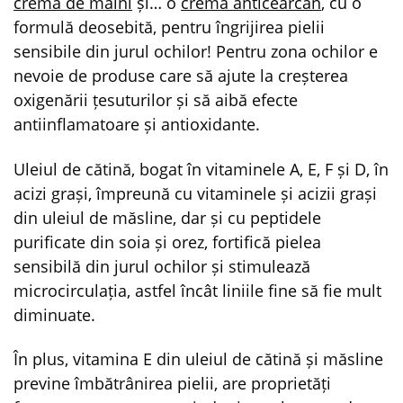
cremă de mâini
și… o
cremă anticearcăn
, cu o
formulă deosebită, pentru îngrijirea pielii
sensibile din jurul ochilor! Pentru zona ochilor e
nevoie de produse care să ajute la creșterea
oxigenării țesuturilor și să aibă efecte
antiinflamatoare și antioxidante.
Uleiul de cătină, bogat în vitaminele A, E, F și D, în
acizi grași, împreună cu vitaminele și acizii grași
din uleiul de măsline, dar și cu peptidele
purificate din soia și orez, fortifică pielea
sensibilă din jurul ochilor și stimulează
microcirculația, astfel încât liniile fine să fie mult
diminuate.
În plus, vitamina E din uleiul de cătină și măsline
previne îmbătrânirea pielii, are proprietăți