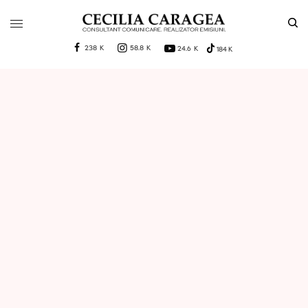
238 K
58.8 K
24.6 K
184 K