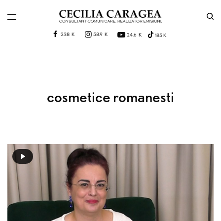
238 K
58.9 K
24.6 K
185 K
cosmetice romanesti