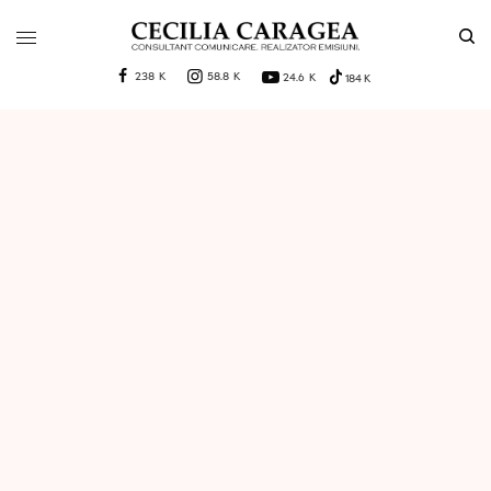
238 K
58.8 K
24.6 K
184 K