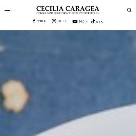
238 K
58.8 K
24.6 K
184 K