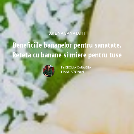
ARENA SANATATII
Beneficiile bananelor pentru sanatate.
Reteta cu banane si miere pentru tuse
BY
CECILIA CARAGEA
1 JANUARY 2021