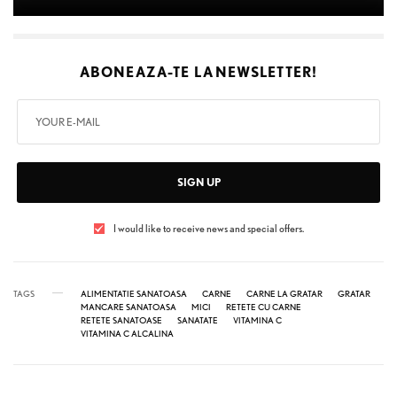
ABONEAZA-TE LA
NEWSLETTER!
SIGN UP
I would like to receive news and special offers.
TAGS
ALIMENTATIE SANATOASA
CARNE
CARNE LA GRATAR
GRATAR
MANCARE SANATOASA
MICI
RETETE CU CARNE
RETETE SANATOASE
SANATATE
VITAMINA C
VITAMINA C ALCALINA