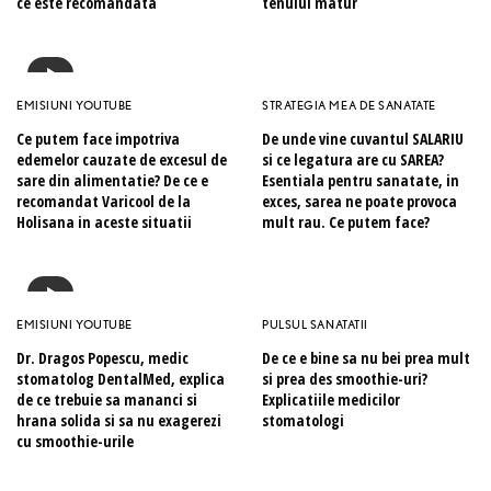
ce este recomandata
tenului matur
EMISIUNI YOUTUBE
STRATEGIA MEA DE SANATATE
Ce putem face impotriva
De unde vine cuvantul SALARIU
edemelor cauzate de excesul de
si ce legatura are cu SAREA?
sare din alimentatie? De ce e
Esentiala pentru sanatate, in
recomandat Varicool de la
exces, sarea ne poate provoca
Holisana in aceste situatii
mult rau. Ce putem face?
EMISIUNI YOUTUBE
PULSUL SANATATII
Dr. Dragos Popescu, medic
De ce e bine sa nu bei prea mult
stomatolog DentalMed, explica
si prea des smoothie-uri?
de ce trebuie sa mananci si
Explicatiile medicilor
hrana solida si sa nu exagerezi
stomatologi
cu smoothie-urile