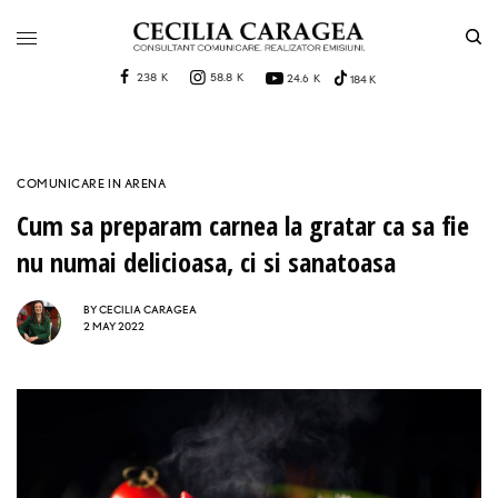
238 K
58.8 K
24.6 K
184 K
COMUNICARE IN ARENA
Cum sa preparam carnea la gratar ca sa fie
nu numai delicioasa, ci si sanatoasa
BY
CECILIA CARAGEA
2 MAY 2022