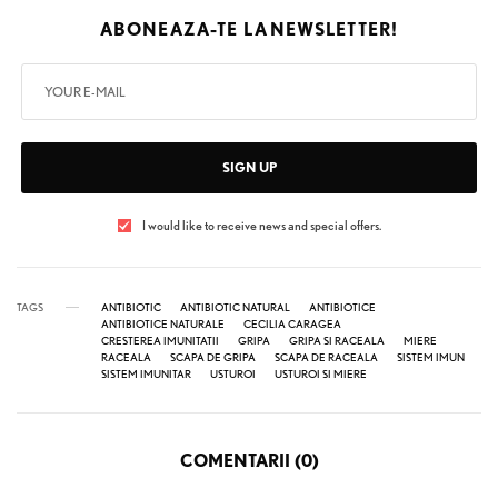
ABONEAZA-TE LA
NEWSLETTER!
SIGN UP
I would like to receive news and special offers.
TAGS
ANTIBIOTIC
ANTIBIOTIC NATURAL
ANTIBIOTICE
ANTIBIOTICE NATURALE
CECILIA CARAGEA
CRESTEREA IMUNITATII
GRIPA
GRIPA SI RACEALA
MIERE
RACEALA
SCAPA DE GRIPA
SCAPA DE RACEALA
SISTEM IMUN
SISTEM IMUNITAR
USTUROI
USTUROI SI MIERE
COMENTARII (0)