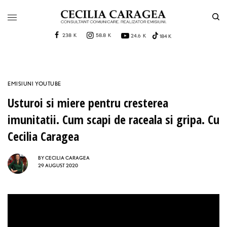
238 K
58.8 K
24.6 K
184 K
EMISIUNI YOUTUBE
Usturoi si miere pentru cresterea
imunitatii. Cum scapi de raceala si gripa. Cu
Cecilia Caragea
BY
CECILIA CARAGEA
29 AUGUST 2020