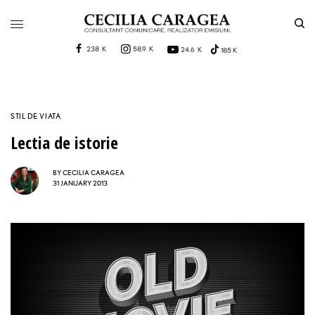
238 K
58.9 K
24.6 K
185 K
STIL DE VIATA
Lectia de istorie
BY
CECILIA CARAGEA
31 JANUARY 2013