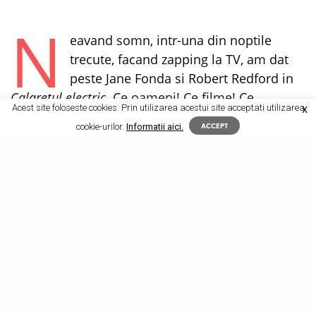
N
eavand somn, intr-una din noptile
trecute, facand zapping la TV, am dat
peste Jane Fonda si Robert Redford in
Calaretul electric
. Ce oameni! Ce filme! Ce
Acest site foloseste cookies. Prin utilizarea acestui site acceptati utilizarea
X
atitudini! Au trecut vreo 30 de ani de atunci, dar
cookie-urilor.
Informatii aici.
ACCEPT
parca astazi nu e vorba de o lume schimbata, ci
de o alta lume…
Cum mi se facuse dor de Jane Fonda, astazi am
fost la
Hai sa traim toti impreuna!
Film frantuzesc
in care vezi cat de frumoasa poate fi Jane Fonda,
cat de surprinzator poate fi Pierre Richard, da,
acel Pierre Richard care ne-a bucurat copilaria cu
comediile lui, in care vezi care sunt problemele la
care nu te-ai gandit niciodata…