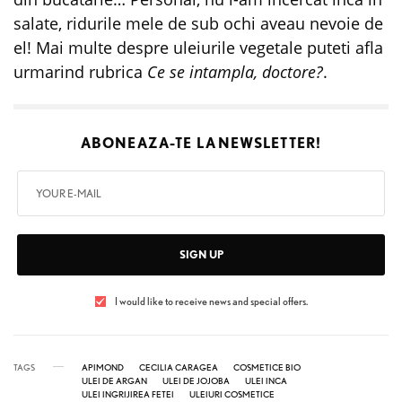
salate, ridurile mele de sub ochi aveau nevoie de
el! Mai multe despre uleiurile vegetale puteti afla
urmarind rubrica
Ce se intampla, doctore?
.
ABONEAZA-TE LA
NEWSLETTER!
SIGN UP
I would like to receive news and special offers.
TAGS
APIMOND
CECILIA CARAGEA
COSMETICE BIO
ULEI DE ARGAN
ULEI DE JOJOBA
ULEI INCA
ULEI INGRIJIREA FETEI
ULEIURI COSMETICE