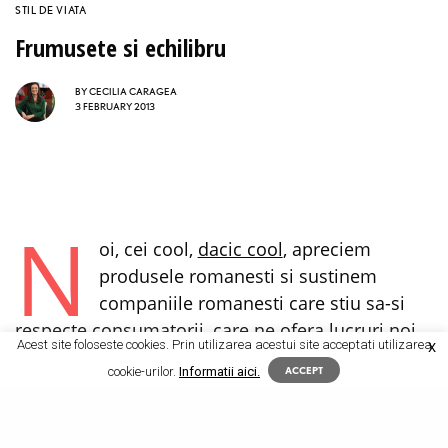
STIL DE VIATA
Frumusete si echilibru
BY
CECILIA CARAGEA
3 FEBRUARY 2013
N
oi, cei cool,
dacic cool
, apreciem
produsele romanesti si sustinem
companiile romanesti care stiu sa-si
respecte consumatorii, care ne ofera lucruri noi
Acest site foloseste cookies. Prin utilizarea acestui site acceptati utilizarea
X
si interesante la preturi adecvate. Cremele cu
cookie-urilor.
Informatii aici.
ACCEPT
venin de albine, o noutate pe piata de la noi, au
inceput deja sa devina cunoscute, cautate,
apreciate. Si cum ar putea fi altfel, din moment