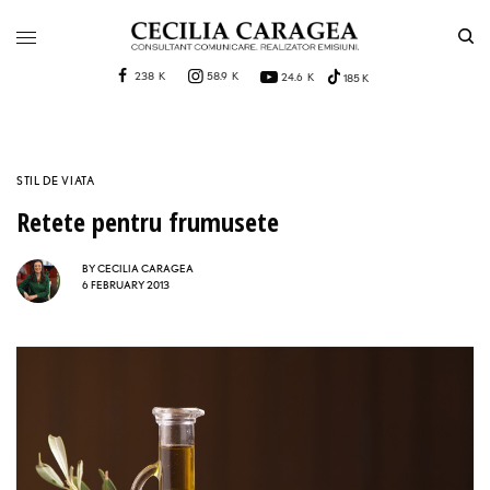
238 K
58.9 K
24.6 K
185 K
STIL DE VIATA
Retete pentru frumusete
BY
CECILIA CARAGEA
6 FEBRUARY 2013