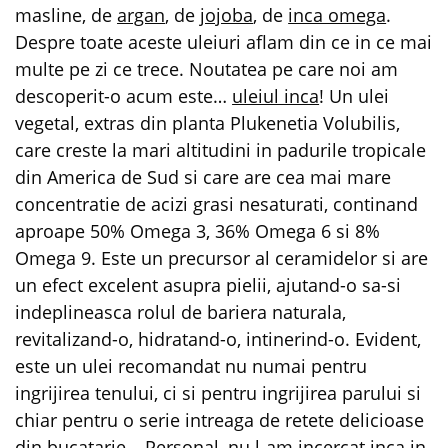
masline, de
argan
, de
jojoba
, de
inca omega
.
Despre toate aceste uleiuri aflam din ce in ce mai
multe pe zi ce trece. Noutatea pe care noi am
descoperit-o acum este…
uleiul inca
! Un ulei
vegetal, extras din planta Plukenetia Volubilis,
care creste la mari altitudini in padurile tropicale
din America de Sud si care are cea mai mare
concentratie de acizi grasi nesaturati, continand
aproape 50% Omega 3, 36% Omega 6 si 8%
Omega 9. Este un precursor al ceramidelor si are
un efect excelent asupra pielii, ajutand-o sa-si
indeplineasca rolul de bariera naturala,
revitalizand-o, hidratand-o, intinerind-o. Evident,
este un ulei recomandat nu numai pentru
ingrijirea tenului, ci si pentru ingrijirea parului si
chiar pentru o serie intreaga de retete delicioase
din bucatarie… Personal, nu l-am incercat inca in