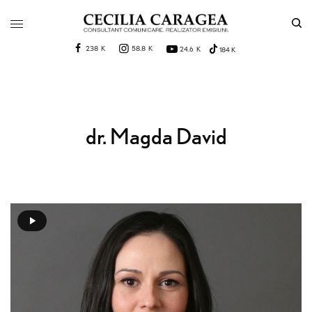
238 K
58.8 K
24.6 K
184 K
dr. Magda David