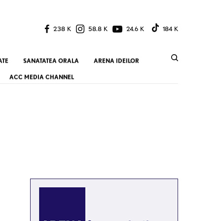
238 K
58.8 K
24.6 K
184 K
ATE
SANATATEA ORALA
ARENA IDEILOR
ACC MEDIA CHANNEL