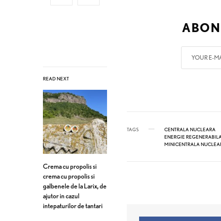
ABON
READ NEXT
TAGS
CENTRALA NUCLEARA
ENERGIE REGENERABIL
MINICENTRALA NUCLEA
Crema cu propolis si
crema cu propolis si
galbenele de la Larix, de
ajutor in cazul
intepaturilor de tantari