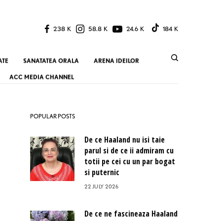
238 K
58.8 K
24.6 K
184 K
ATE
SANATATEA ORALA
ARENA IDEILOR
ACC MEDIA CHANNEL
POPULAR POSTS
De ce Haaland nu isi taie
parul si de ce ii admiram cu
totii pe cei cu un par bogat
si puternic
22 JULY 2026
De ce ne fascineaza Haaland