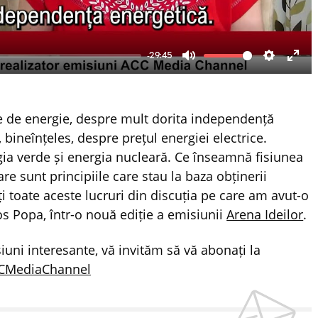
-29:45
Mute
Settings
Ente
fulls
e de energie, despre mult dorita independență
, bineînțeles, despre prețul energiei electrice.
ia verde și energia nucleară. Ce înseamnă fisiunea
are sunt principiile care stau la baza obținerii
ți toate aceste lucruri din discuția pe care am avut-o
os Popa, într-o nouă ediție a emisiunii
Arena Ideilor
.
uni interesante, vă invităm să vă abonați la
CMediaChannel