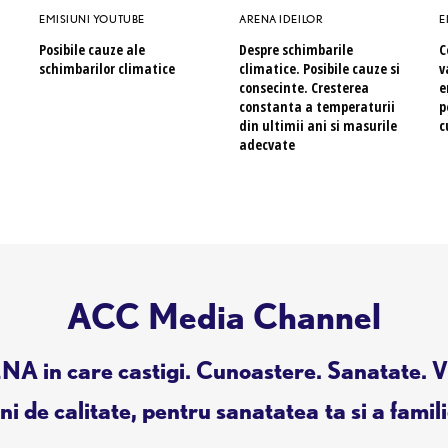
EMISIUNI YOUTUBE
ARENA IDEILOR
E
Posibile cauze ale
Despre schimbarile
C
schimbarilor climatice
climatice. Posibile cauze si
v
consecinte. Cresterea
e
constanta a temperaturii
p
din ultimii ani si masurile
c
adecvate
ACC Media Channel
A in care castigi. Cunoastere. Sanatate. V
i de calitate, pentru sanatatea ta si a famili