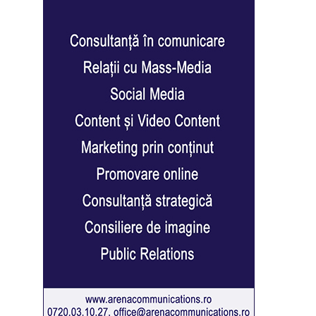
r
creen