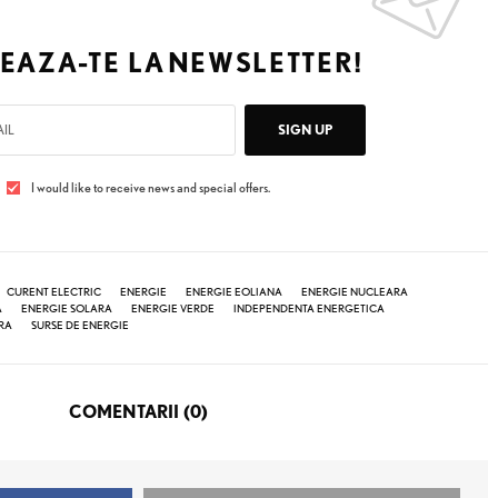
EAZA-TE LA
NEWSLETTER!
SIGN UP
I would like to receive news and special offers.
CURENT ELECTRIC
ENERGIE
ENERGIE EOLIANA
ENERGIE NUCLEARA
A
ENERGIE SOLARA
ENERGIE VERDE
INDEPENDENTA ENERGETICA
RA
SURSE DE ENERGIE
COMENTARII (0)