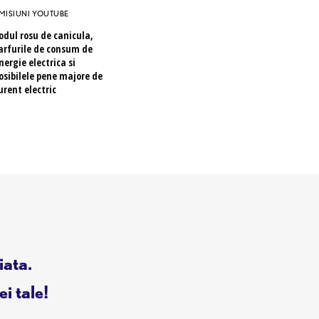
MISIUNI YOUTUBE
odul rosu de canicula,
arfurile de consum de
nergie electrica si
osibilele pene majore de
urent electric
iata.
ei tale!