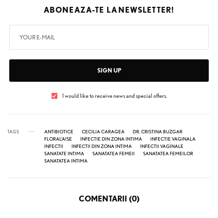
ABONEAZA-TE LA
NEWSLETTER!
SIGN UP
I would like to receive news and special offers.
TAGS
ANTIBIOTICE
CECILIA CARAGEA
DR. CRISTINA BUZGAR
FLORAL’AISE
INFECTIE DIN ZONA INTIMA
INFECTIE VAGINALA
INFECTII
INFECTII DIN ZONA INTIMA
INFECTII VAGINALE
SANATATE INTIMA
SANATATEA FEMEII
SANATATEA FEMEILOR
SANATATEA INTIMA
COMENTARII (0)