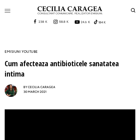
238 K
58.8 K
24.6 K
184 K
EMISIUNI YOUTUBE
Cum afecteaza antibioticele sanatatea
intima
BY
CECILIA CARAGEA
30 MARCH 2021