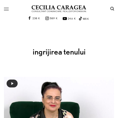
238 K
58.9 K
24.6 K
185 K
ingrijirea tenului